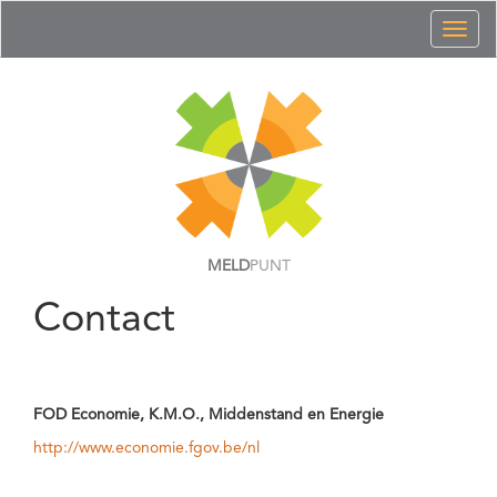
Toggl
naviga
MELD
PUNT
Contact
FOD Economie, K.M.O., Middenstand en Energie
http://www.economie.fgov.be/nl