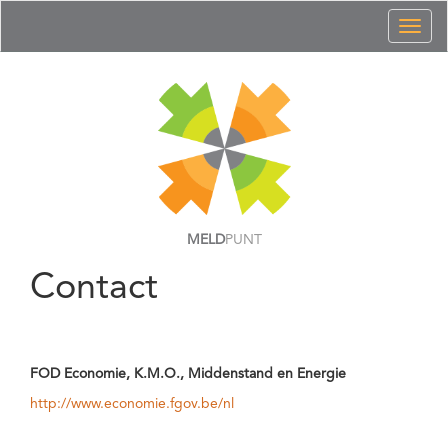
Toggl
naviga
MELD
PUNT
Contact
FOD Economie, K.M.O., Middenstand en Energie
http://www.economie.fgov.be/nl