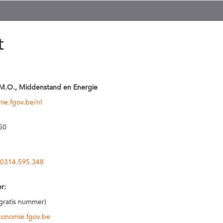
t
M.O., Middenstand en Energie
ie.fgov.be/nl
50
0314.595.348
r:
(gratis nummer)
conomie.fgov.be