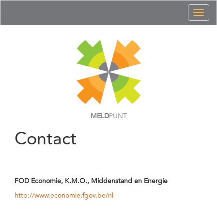
Toggl
naviga
MELD
PUNT
Contact
FOD Economie, K.M.O., Middenstand en Energie
http://www.economie.fgov.be/nl