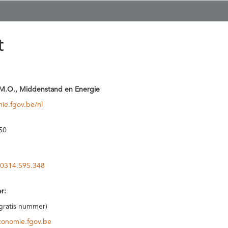
t
M.O., Middenstand en Energie
ie.fgov.be/nl
50
0314.595.348
r:
(gratis nummer)
conomie.fgov.be