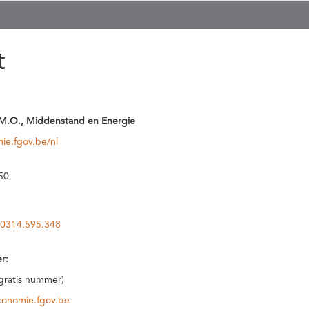
t
M.O., Middenstand en Energie
ie.fgov.be/nl
50
0314.595.348
r:
(gratis nummer)
conomie.fgov.be