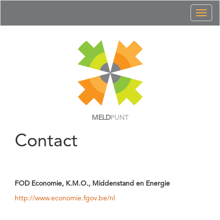
Toggl
naviga
MELD
PUNT
Contact
FOD Economie, K.M.O., Middenstand en Energie
http://www.economie.fgov.be/nl