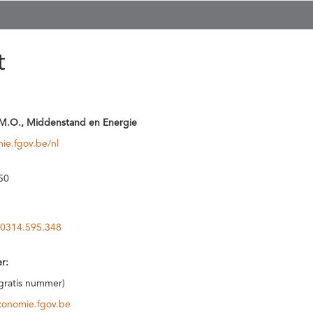
t
M.O., Middenstand en Energie
ie.fgov.be/nl
50
0314.595.348
r:
(gratis nummer)
conomie.fgov.be