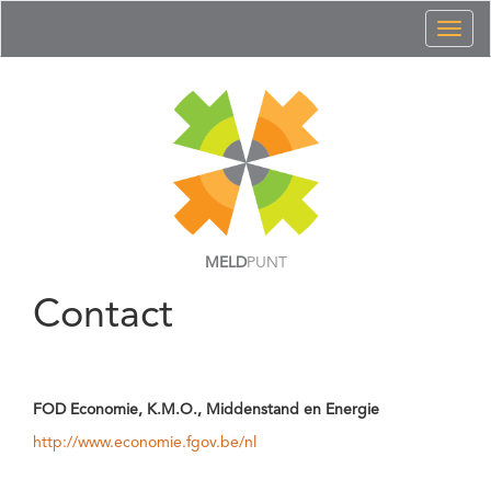
Toggl
naviga
MELD
PUNT
Contact
FOD Economie, K.M.O., Middenstand en Energie
http://www.economie.fgov.be/nl