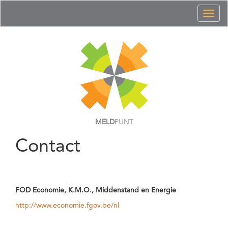
Toggl
naviga
MELD
PUNT
Contact
FOD Economie, K.M.O., Middenstand en Energie
http://www.economie.fgov.be/nl