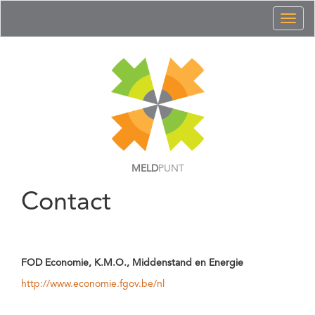
Toggl
naviga
MELD
PUNT
Contact
FOD Economie, K.M.O., Middenstand en Energie
http://www.economie.fgov.be/nl