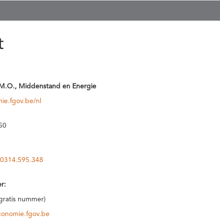
t
M.O., Middenstand en Energie
ie.fgov.be/nl
50
0314.595.348
r:
(gratis nummer)
conomie.fgov.be