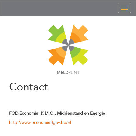
Toggl
naviga
MELD
PUNT
Contact
FOD Economie, K.M.O., Middenstand en Energie
http://www.economie.fgov.be/nl