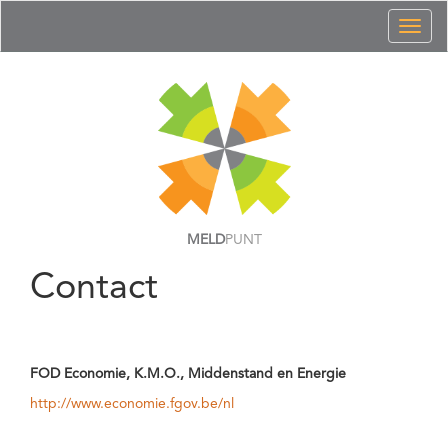
Toggl
naviga
MELD
PUNT
Contact
FOD Economie, K.M.O., Middenstand en Energie
http://www.economie.fgov.be/nl