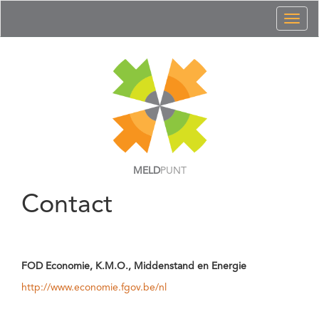
Toggl
naviga
MELD
PUNT
Contact
FOD Economie, K.M.O., Middenstand en Energie
http://www.economie.fgov.be/nl