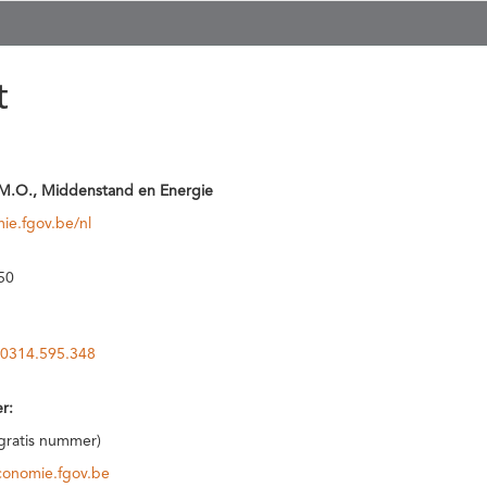
t
M.O., Middenstand en Energie
ie.fgov.be/nl
50
0314.595.348
r:
(gratis nummer)
conomie.fgov.be