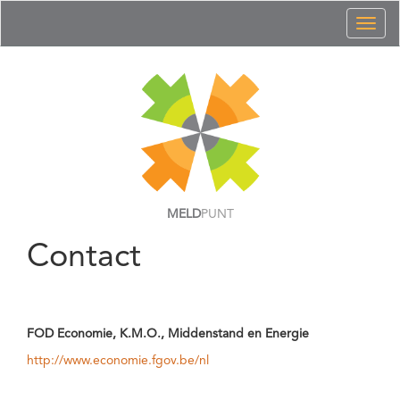
Toggl
naviga
MELD
PUNT
Contact
FOD Economie, K.M.O., Middenstand en Energie
http://www.economie.fgov.be/nl