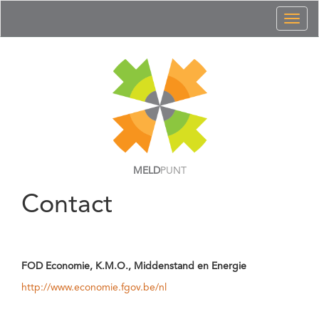
Toggl
naviga
MELD
PUNT
Contact
FOD Economie, K.M.O., Middenstand en Energie
http://www.economie.fgov.be/nl