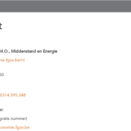
t
M.O., Middenstand en Energie
ie.fgov.be/nl
50
0314.595.348
r:
(gratis nummer)
conomie.fgov.be