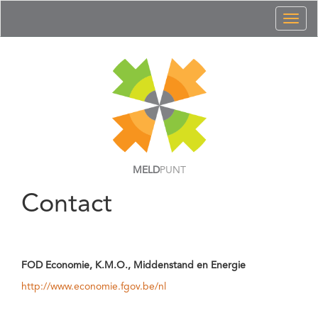
Toggl
naviga
MELD
PUNT
Contact
FOD Economie, K.M.O., Middenstand en Energie
http://www.economie.fgov.be/nl