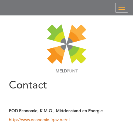
Toggl
naviga
MELD
PUNT
Contact
FOD Economie, K.M.O., Middenstand en Energie
http://www.economie.fgov.be/nl