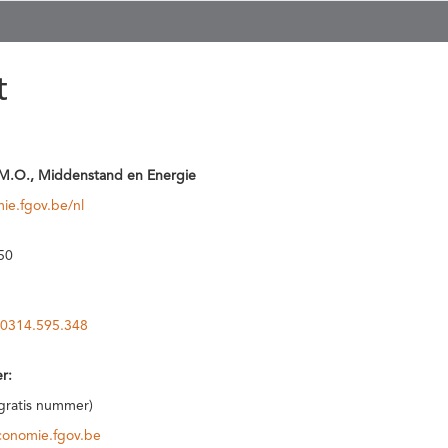
t
M.O., Middenstand en Energie
ie.fgov.be/nl
50
0314.595.348
r:
(gratis nummer)
conomie.fgov.be