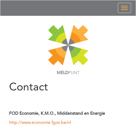
Toggl
naviga
MELD
PUNT
Contact
FOD Economie, K.M.O., Middenstand en Energie
http://www.economie.fgov.be/nl