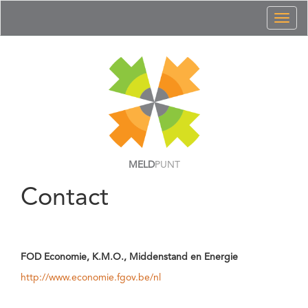
Toggl
naviga
MELD
PUNT
Contact
FOD Economie, K.M.O., Middenstand en Energie
http://www.economie.fgov.be/nl