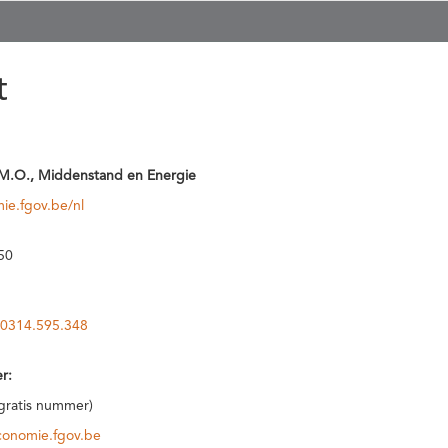
t
M.O., Middenstand en Energie
ie.fgov.be/nl
50
0314.595.348
r:
(gratis nummer)
conomie.fgov.be