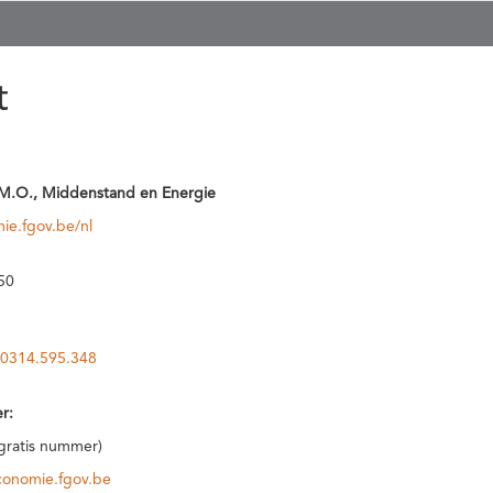
t
M.O., Middenstand en Energie
ie.fgov.be/nl
50
0314.595.348
r:
(gratis nummer)
conomie.fgov.be