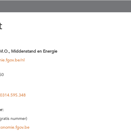
t
M.O., Middenstand en Energie
ie.fgov.be/nl
50
0314.595.348
r:
(gratis nummer)
conomie.fgov.be