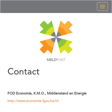
Toggl
naviga
MELD
PUNT
Contact
FOD Economie, K.M.O., Middenstand en Energie
http://www.economie.fgov.be/nl