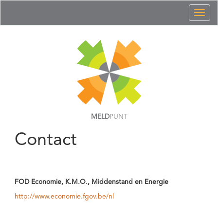
Toggl
naviga
MELD
PUNT
Contact
FOD Economie, K.M.O., Middenstand en Energie
http://www.economie.fgov.be/nl