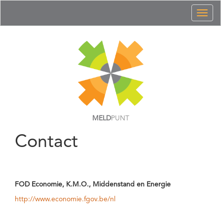
Toggl
naviga
MELD
PUNT
Contact
FOD Economie, K.M.O., Middenstand en Energie
http://www.economie.fgov.be/nl