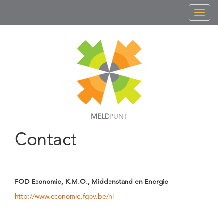
Toggl
naviga
MELD
PUNT
Contact
FOD Economie, K.M.O., Middenstand en Energie
http://www.economie.fgov.be/nl