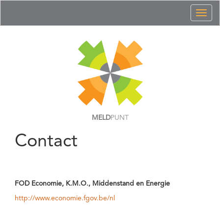
Toggl
naviga
MELD
PUNT
Contact
FOD Economie, K.M.O., Middenstand en Energie
http://www.economie.fgov.be/nl