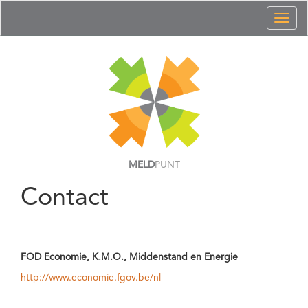
Toggl
naviga
MELD
PUNT
Contact
FOD Economie, K.M.O., Middenstand en Energie
http://www.economie.fgov.be/nl