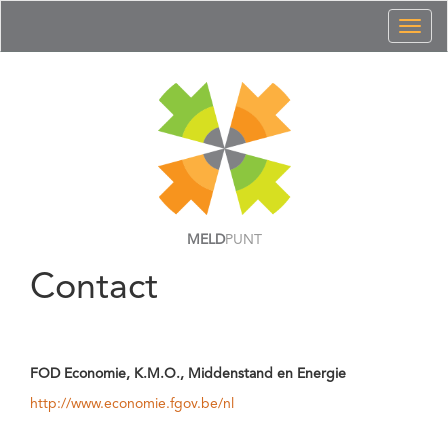
Toggl
naviga
MELD
PUNT
Contact
FOD Economie, K.M.O., Middenstand en Energie
http://www.economie.fgov.be/nl