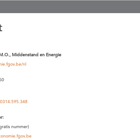
t
M.O., Middenstand en Energie
ie.fgov.be/nl
50
0314.595.348
r:
(gratis nummer)
conomie.fgov.be