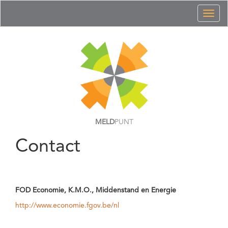
Toggl
naviga
MELD
PUNT
Contact
FOD Economie, K.M.O., Middenstand en Energie
http://www.economie.fgov.be/nl