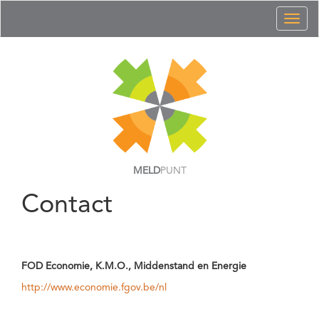
Toggl
naviga
MELD
PUNT
Contact
FOD Economie, K.M.O., Middenstand en Energie
http://www.economie.fgov.be/nl