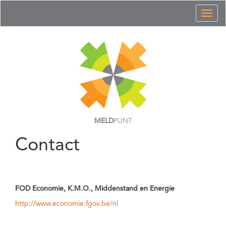
Toggl
naviga
MELD
PUNT
Contact
FOD Economie, K.M.O., Middenstand en Energie
http://www.economie.fgov.be/nl