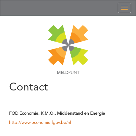
Toggl
naviga
MELD
PUNT
Contact
FOD Economie, K.M.O., Middenstand en Energie
http://www.economie.fgov.be/nl