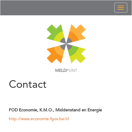
Toggl
naviga
MELD
PUNT
Contact
FOD Economie, K.M.O., Middenstand en Energie
http://www.economie.fgov.be/nl