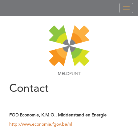
Toggl
naviga
MELD
PUNT
Contact
FOD Economie, K.M.O., Middenstand en Energie
http://www.economie.fgov.be/nl