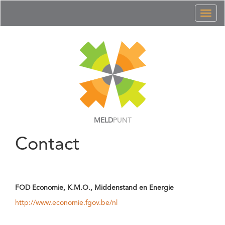
Toggl
naviga
MELD
PUNT
Contact
FOD Economie, K.M.O., Middenstand en Energie
http://www.economie.fgov.be/nl