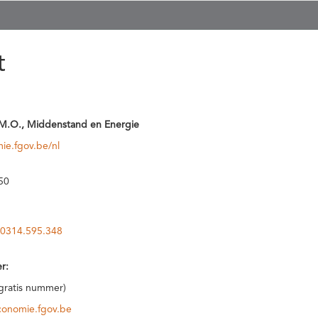
t
M.O., Middenstand en Energie
ie.fgov.be/nl
50
0314.595.348
r:
(gratis nummer)
conomie.fgov.be