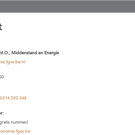
t
M.O., Middenstand en Energie
ie.fgov.be/nl
50
0314.595.348
r:
(gratis nummer)
conomie.fgov.be