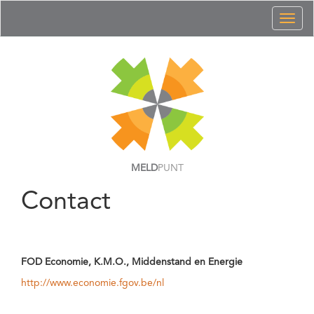
Toggl
naviga
MELD
PUNT
Contact
FOD Economie, K.M.O., Middenstand en Energie
http://www.economie.fgov.be/nl