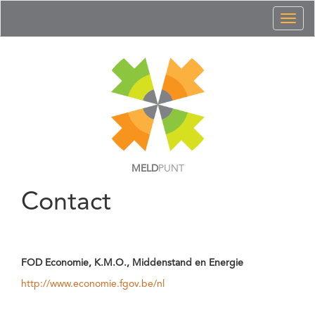
Toggl
naviga
MELD
PUNT
Contact
FOD Economie, K.M.O., Middenstand en Energie
http://www.economie.fgov.be/nl