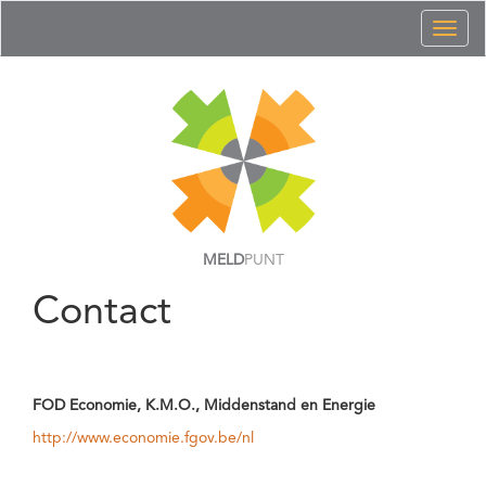
Toggl
naviga
MELD
PUNT
Contact
FOD Economie, K.M.O., Middenstand en Energie
http://www.economie.fgov.be/nl