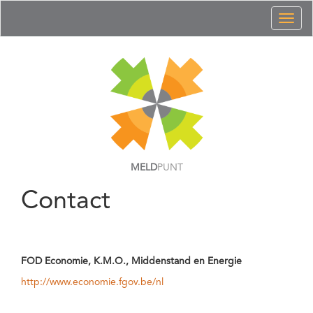
Toggl
naviga
MELD
PUNT
Contact
FOD Economie, K.M.O., Middenstand en Energie
http://www.economie.fgov.be/nl