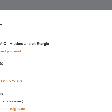
t
M.O., Middenstand en Energie
ie.fgov.be/nl
50
0314.595.348
r:
(gratis nummer)
conomie.fgov.be