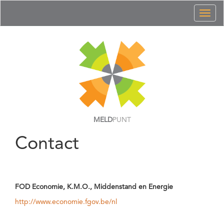
Toggl
naviga
MELD
PUNT
Contact
FOD Economie, K.M.O., Middenstand en Energie
http://www.economie.fgov.be/nl